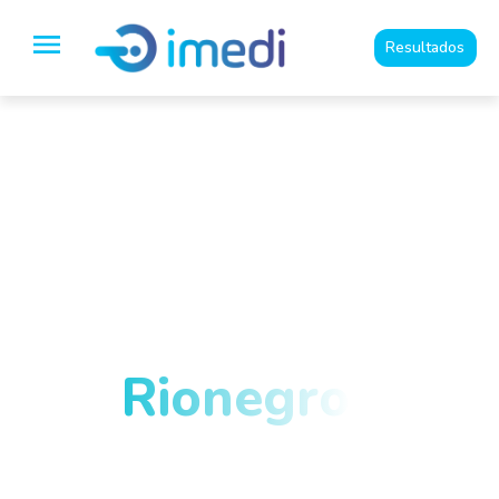
Resultados
Especialistas en
Imágenes
Diagnósticas y
medicina del dolor
en
Rionegro
y el
Oriente