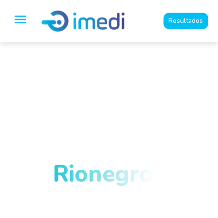
Resultados
Especialistas en
Imágenes
Diagnósticas y
medicina del dolor
en
Rionegro
y el
Oriente