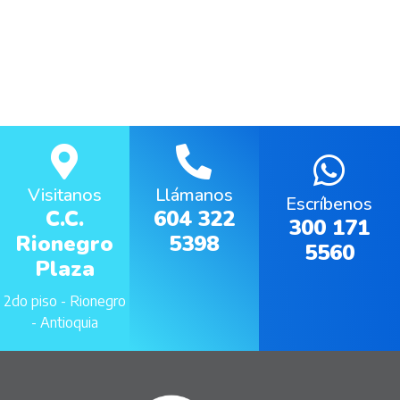
Visitanos
Llámanos
Escríbenos
C.C.
604 322
300 171
Rionegro
5398
5560
Plaza
2do piso - Rionegro
- Antioquia