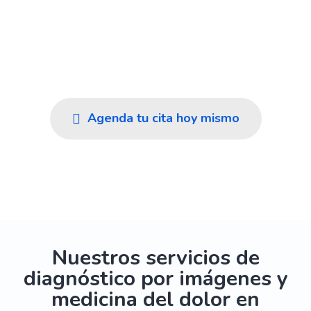
En Imedi cuidamos tu salud en Rionegro y el
Oriente Antioqueño con diagnósticos rápidos y
confiables, atención cálida y el respaldo de un
equipo humano experto.
Agenda tu cita hoy mismo
Ver nuestros servicios
Nuestros servicios de
diagnóstico por imágenes y
medicina del dolor en