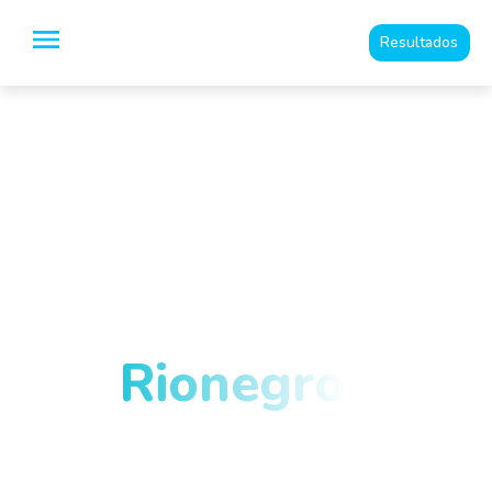
Resultados
Especialistas en
Imágenes
Diagnósticas y
medicina del dolor
en
Rionegro
y el
Oriente
Antioqueño