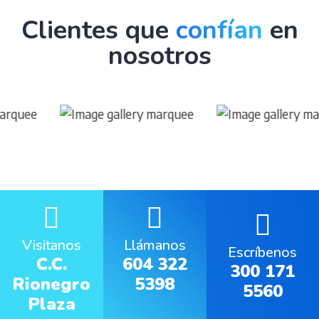
Clientes que
confían
en
nosotros
Visitanos
Llámanos
Escríbenos
C.C.
604 322
300 171
Rionegro
5398
5560
Plaza