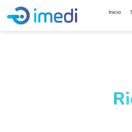
Inicio
Especialistas 
Diagnósticas y
del dolor en
Ri
Oriente Antio
En Imedi cuidamos tu salud en Rionegro