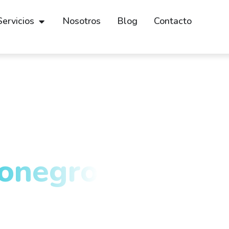
Servicios
Nosotros
Blog
Contacto
en Imágenes
 medicina
onegro
y el
queño
 y el Oriente Antioqueño con