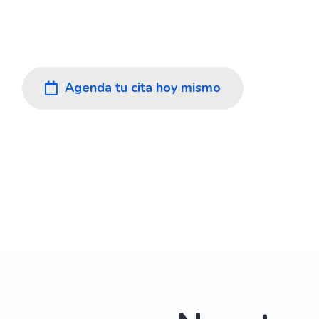
diagnósticos rápidos y confiables, atenc
equipo humano experto.
Agenda tu cita hoy mismo
Ver nu