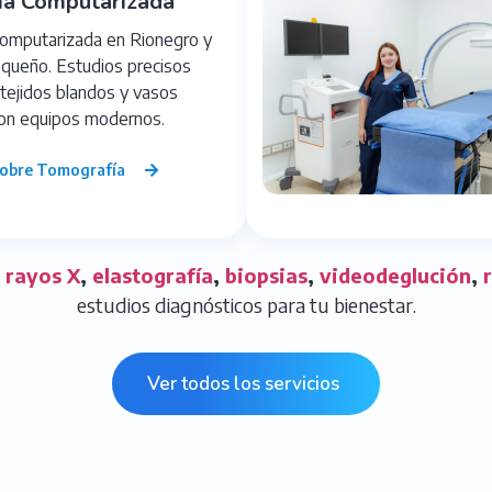
ía Computarizada
omputarizada en Rionegro y
oqueño. Estudios precisos
tejidos blandos y vasos
on equipos modernos.
obre Tomografía
,
rayos X
,
elastografía
,
biopsias
,
videodeglución
,
estudios diagnósticos para tu bienestar.
Ver todos los servicios