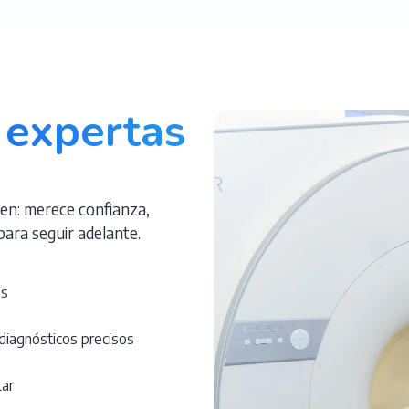
expertas
en: merece confianza,
para seguir adelante.
os
diagnósticos precisos
tar