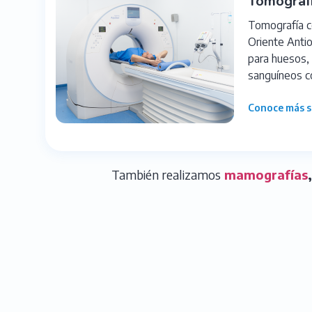
Tomograf
Tomografía c
Oriente Anti
para huesos, 
sanguíneos c
Conoce más s
También realizamos
mamografías