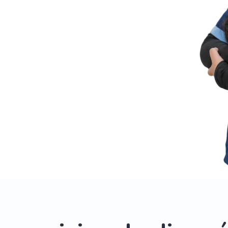
ión cálida y el respaldo de un
estros servicios