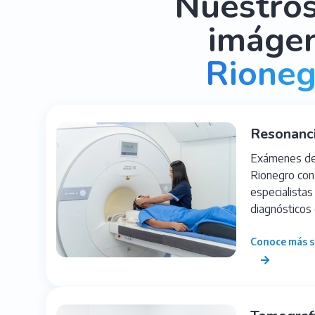
Nuestros
imágen
Rione
Resonanc
Exámenes de 
Rionegro con
especialistas
diagnósticos 
Conoce más s