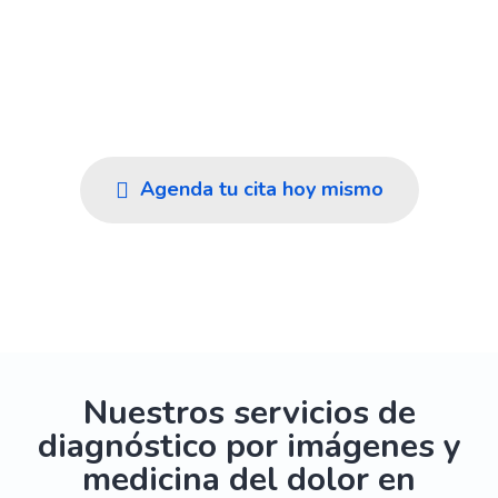
En Imedi cuidamos tu salud en Rionegro y el
Oriente Antioqueño con diagnósticos rápidos y
confiables, atención cálida y el respaldo de un
equipo humano experto.
Agenda tu cita hoy mismo
Ver nuestros servicios
Nuestros servicios de
diagnóstico por imágenes y
medicina del dolor en