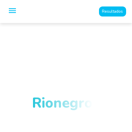
Resultados
Especialistas en
Imágenes
Diagnósticas y
medicina del dolor
en
Rionegro
y el
Oriente
Antioqueño