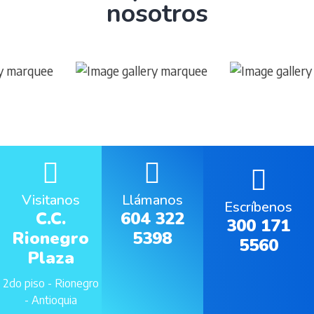
nosotros
Visitanos
Llámanos
Escríbenos
C.C.
604 322
300 171
Rionegro
5398
5560
Plaza
2do piso - Rionegro
- Antioquia