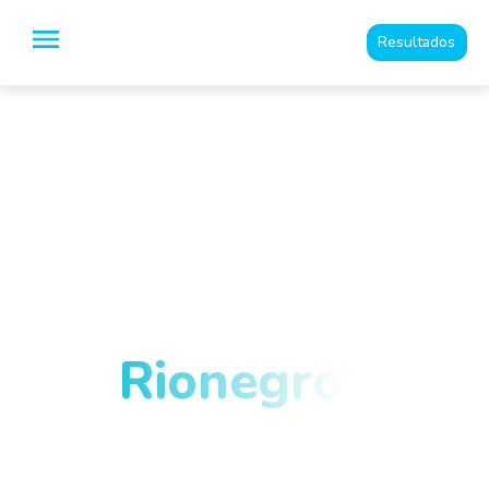
Resultados
Especialistas en
Imágenes
Diagnósticas y
medicina del dolor
en
Rionegro
y el
Oriente
Antioqueño