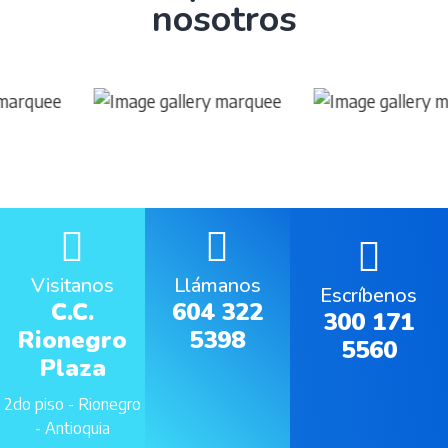
nosotros
Visitanos
Llámanos
Escríbenos
C.C.
604 322
300 171
Rionegro
5398
5560
Plaza
2do piso - Rionegro
- Antioquia