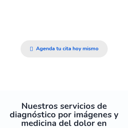
En Imedi cuidamos tu salud en Rionegro y el
Oriente Antioqueño con diagnósticos rápidos y
confiables, atención cálida y el respaldo de un
equipo humano experto.
Agenda tu cita hoy mismo
Ver nuestros servicios
Nuestros servicios de
diagnóstico por imágenes y
medicina del dolor en