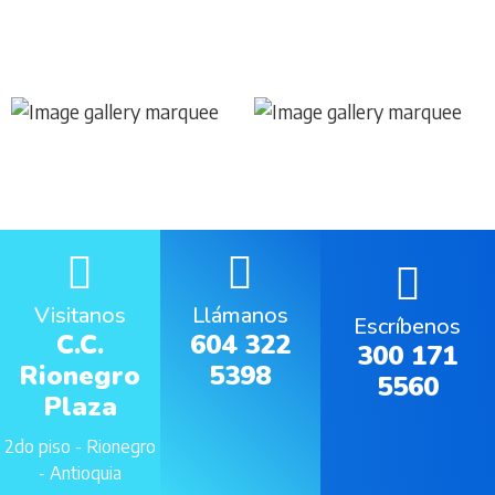
Visitanos
Llámanos
Escríbenos
C.C.
604 322
300 171
Rionegro
5398
5560
Plaza
2do piso - Rionegro
- Antioquia