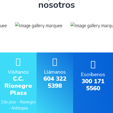
nosotros
Visitanos
Llámanos
Escríbenos
C.C.
604 322
300 171
Rionegro
5398
5560
Plaza
2do piso - Rionegro
- Antioquia