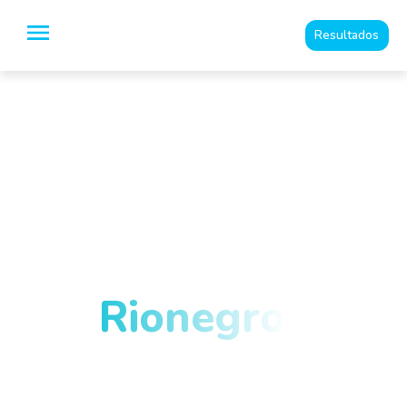
Resultados
Especialistas en
Imágenes
Diagnósticas y
medicina del dolor
en
Rionegro
y el
Oriente
Antioqueño