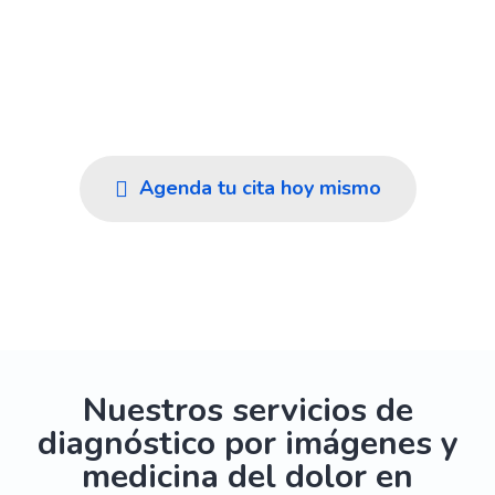
En Imedi cuidamos tu salud en Rionegro y el
Oriente Antioqueño con diagnósticos rápidos y
confiables, atención cálida y el respaldo de un
equipo humano experto.
Agenda tu cita hoy mismo
Ver nuestros servicios
Nuestros servicios de
diagnóstico por imágenes y
medicina del dolor en