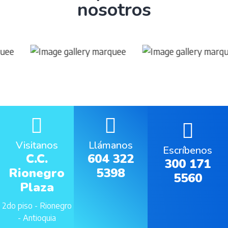
nosotros
Visitanos
Llámanos
Escríbenos
C.C.
604 322
300 171
Rionegro
5398
5560
Plaza
2do piso - Rionegro
- Antioquia