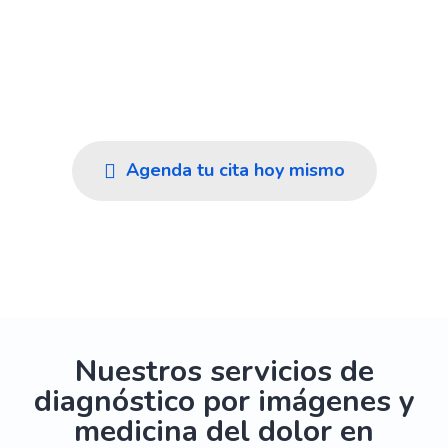
En Imedi cuidamos tu salud en Rionegro y el
Oriente Antioqueño con diagnósticos rápidos y
confiables, atención cálida y el respaldo de un
equipo humano experto.
Agenda tu cita hoy mismo
Ver nuestros servicios
Nuestros servicios de
diagnóstico por imágenes y
medicina del dolor en