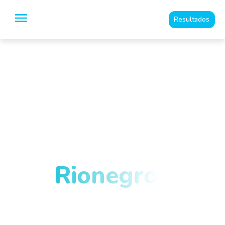
Resultados
Especialistas en
Imágenes
Diagnósticas y
medicina del dolor
en
Rionegro
y el
Oriente
Antioqueño